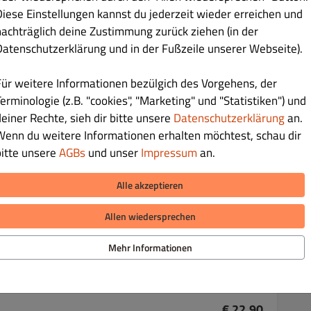
Diese Einstellungen kannst du jederzeit wieder erreichen und
ln
nachträglich deine Zustimmung zurück ziehen (in der
Datenschutzerklärung und in der Fußzeile unserer Webseite).
Für weitere Informationen bezülgich des Vorgehens, der
€ 23.60
erminologie (z.B. "cookies", "Marketing" und "Statistiken") und
deiner Rechte, sieh dir bitte unsere
Datenschutzerklärung
an.
Wenn du weitere Informationen erhalten möchtest, schau dir
bitte unsere
AGBs
und unser
Impressum
an.
Alle akzeptieren
€ 23.10
Allen wiedersprechen
 gebackene Kartoffeln
Mehr Informationen
€ 22.90