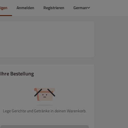
igen
Anmelden
Registrieren
German
Ihre Bestellung
Lege Gerichte und Getränke in deinen Warenkorb.
apas mit Fisch
Tapas Heimisch
Paella
Unsere Tapasvariatione