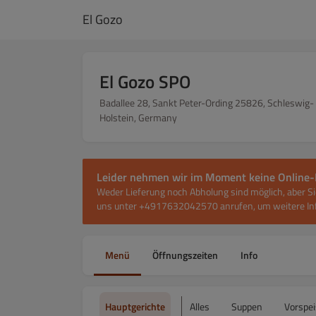
El Gozo
El Gozo SPO
Badallee 28, Sankt Peter-Ording 25826, Schleswig-
Holstein, Germany
Leider nehmen wir im Moment keine Online-
Weder Lieferung noch Abholung sind möglich, aber Si
uns unter +4917632042570 anrufen, um weitere Inf
Menü
Öffnungszeiten
Info
Hauptgerichte
Alles
Suppen
Vorspei