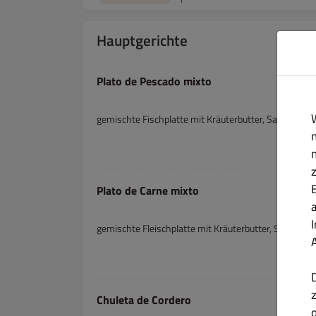
Hauptgerichte
Plato de Pescado mixto
gemischte Fischplatte mit Kräuterbutter, Salat und 
Plato de Carne mixto
gemischte Fleischplatte mit Kräuterbutter, Salat un
Chuleta de Cordero